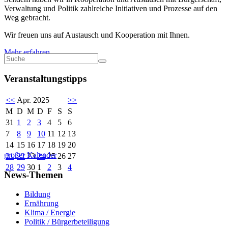
Verwaltung und Politik zahlreiche Initiativen und Prozesse auf den
Weg gebracht.
Wir freuen uns auf Austausch und Kooperation mit Ihnen.
Mehr erfahren
Veranstaltungstipps
<<
Apr. 2025
>>
M
D
M
D
F
S
S
31
1
2
3
4
5
6
7
8
9
10
11
12
13
14
15
16
17
18
19
20
großer Kalender
21
22
23
24
25
26
27
28
29
30
1
2
3
4
News-Themen
Bildung
Ernährung
Klima / Energie
Politik / Bürgerbeteiligung