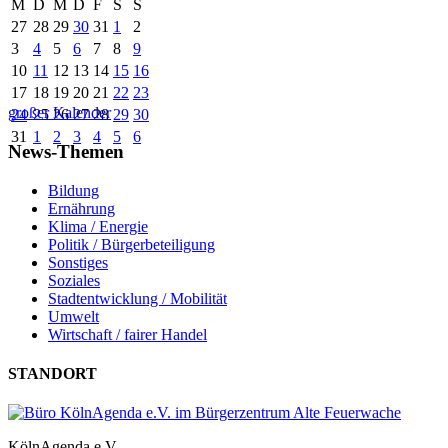
M
D
M
D
F
S
S
27
28
29
30
31
1
2
3
4
5
6
7
8
9
10
11
12
13
14
15
16
17
18
19
20
21
22
23
großer Kalender
24
25
26
27
28
29
30
31
1
2
3
4
5
6
News-Themen
Bildung
Ernährung
Klima / Energie
Politik / Bürgerbeteiligung
Sonstiges
Soziales
Stadtentwicklung / Mobilität
Umwelt
Wirtschaft / fairer Handel
STANDORT
KölnAgenda e.V.