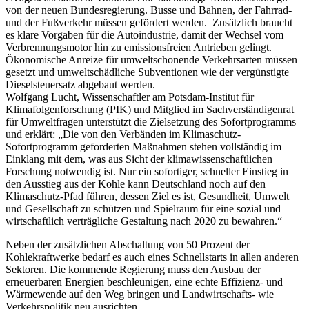
von der neuen Bundesregierung. Busse und Bahnen, der Fahrrad-
und der Fußverkehr müssen gefördert werden. Zusätzlich braucht
es klare Vorgaben für die Autoindustrie, damit der Wechsel vom
Verbrennungsmotor hin zu emissionsfreien Antrieben gelingt.
Ökonomische Anreize für umweltschonende Verkehrsarten müssen
gesetzt und umweltschädliche Subventionen wie der vergünstigte
Dieselsteuersatz abgebaut werden.
Wolfgang Lucht, Wissenschaftler am Potsdam-Institut für
Klimafolgenforschung (PIK) und Mitglied im Sachverständigenrat
für Umweltfragen unterstützt die Zielsetzung des Sofortprogramms
und erklärt: „Die von den Verbänden im Klimaschutz-
Sofortprogramm geforderten Maßnahmen stehen vollständig im
Einklang mit dem, was aus Sicht der klimawissenschaftlichen
Forschung notwendig ist. Nur ein sofortiger, schneller Einstieg in
den Ausstieg aus der Kohle kann Deutschland noch auf den
Klimaschutz-Pfad führen, dessen Ziel es ist, Gesundheit, Umwelt
und Gesellschaft zu schützen und Spielraum für eine sozial und
wirtschaftlich verträgliche Gestaltung nach 2020 zu bewahren.“
Neben der zusätzlichen Abschaltung von 50 Prozent der
Kohlekraftwerke bedarf es auch eines Schnellstarts in allen anderen
Sektoren. Die kommende Regierung muss den Ausbau der
erneuerbaren Energien beschleunigen, eine echte Effizienz- und
Wärmewende auf den Weg bringen und Landwirtschafts- wie
Verkehrspolitik neu ausrichten.