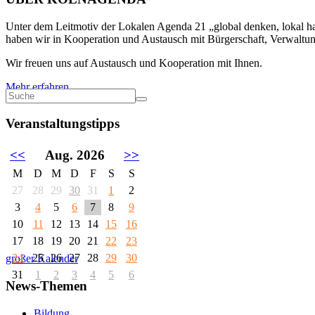
Unter dem Leitmotiv der Lokalen Agenda 21 „global denken, lokal han
haben wir in Kooperation und Austausch mit Bürgerschaft, Verwaltung
Wir freuen uns auf Austausch und Kooperation mit Ihnen.
Mehr erfahren
Veranstaltungstipps
<<
Aug. 2026
>>
M
D
M
D
F
S
S
27
28
29
30
31
1
2
3
4
5
6
7
8
9
10
11
12
13
14
15
16
17
18
19
20
21
22
23
24
25
26
27
28
29
30
großer Kalender
31
1
2
3
4
5
6
News-Themen
Bildung