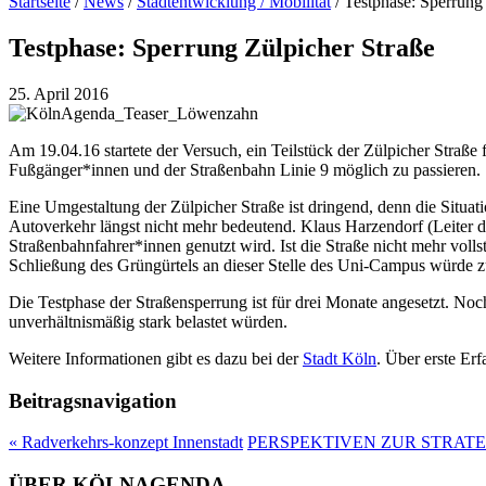
Startseite
/
News
/
Stadtentwicklung / Mobilität
/
Testphase: Sperrung
Testphase: Sperrung Zülpicher Straße
25. April 2016
Am 19.04.16 startete der Versuch, ein Teilstück der Zülpicher Straß
Fußgänger*innen und der Straßenbahn Linie 9 möglich zu passieren.
Eine Umgestaltung der Zülpicher Straße ist dringend, denn die Situati
Autoverkehr längst nicht mehr bedeutend. Klaus Harzendorf (Leiter d
Straßenbahnfahrer*innen genutzt wird. Ist die Straße nicht mehr volls
Schließung des Grüngürtels an dieser Stelle des Uni-Campus würde 
Die Testphase der Straßensperrung ist für drei Monate angesetzt. Noc
unverhältnismäßig stark belastet würden.
Weitere Informationen gibt es dazu bei der
Stadt Köln
. Über erste Er
Beitragsnavigation
«
Radverkehrs-konzept Innenstadt
PERSPEKTIVEN ZUR STRA
ÜBER KÖLNAGENDA