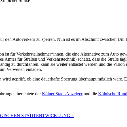
 Zülpicher Straße
e für den Autoverkehr zu sperren. Nun ist es im Abschnitt zwischen Un
on ist für Verkehrsteilnehmer*innen, die eine Alternative zum Auto gewä
es Amtes für Straßen und Verkehrstechnik) schätzt, dass die Straße tä
tändig zu durchfahren, kann sie weiter entlastet werden und die Vision
zum Verweilen einladen.
h wird geprüft, ob eine dauerhafte Sperrung überhaupt möglich wäre. E
fahrungen berichtete der
Kölner Stadt-Anzeiger
und die
Kölnische Run
TEGISCHEN STADTENTWICKLUNG
»