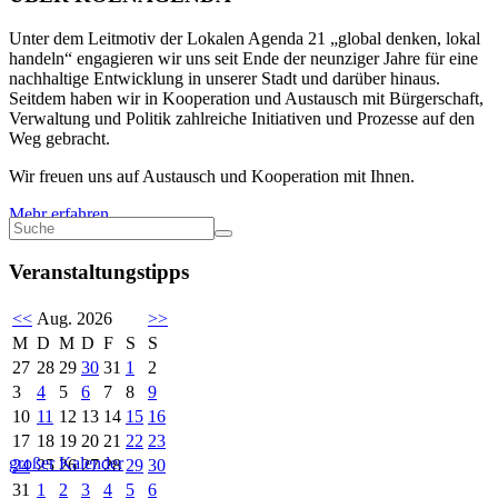
Unter dem Leitmotiv der Lokalen Agenda 21 „global denken, lokal
handeln“ engagieren wir uns seit Ende der neunziger Jahre für eine
nachhaltige Entwicklung in unserer Stadt und darüber hinaus.
Seitdem haben wir in Kooperation und Austausch mit Bürgerschaft,
Verwaltung und Politik zahlreiche Initiativen und Prozesse auf den
Weg gebracht.
Wir freuen uns auf Austausch und Kooperation mit Ihnen.
Mehr erfahren
Veranstaltungstipps
<<
Aug. 2026
>>
M
D
M
D
F
S
S
27
28
29
30
31
1
2
3
4
5
6
7
8
9
10
11
12
13
14
15
16
17
18
19
20
21
22
23
großer Kalender
24
25
26
27
28
29
30
31
1
2
3
4
5
6