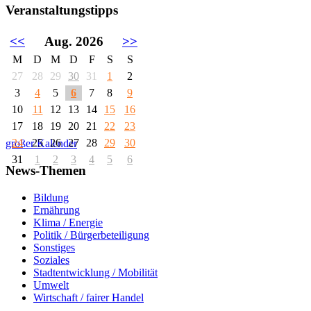
Veranstaltungstipps
<<
Aug. 2026
>>
M
D
M
D
F
S
S
27
28
29
30
31
1
2
3
4
5
6
7
8
9
10
11
12
13
14
15
16
17
18
19
20
21
22
23
24
25
26
27
28
29
30
großer Kalender
31
1
2
3
4
5
6
News-Themen
Bildung
Ernährung
Klima / Energie
Politik / Bürgerbeteiligung
Sonstiges
Soziales
Stadtentwicklung / Mobilität
Umwelt
Wirtschaft / fairer Handel