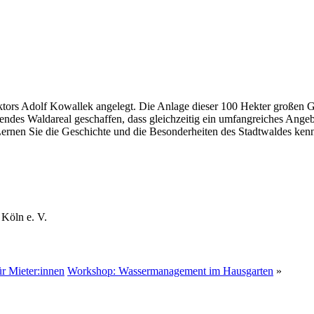
ors Adolf Kowallek angelegt. Die Anlage dieser 100 Hekter großen Gr
des Waldareal geschaffen, dass gleichzeitig ein umfangreiches Angeb
 Lernen Sie die Geschichte und die Besonderheiten des Stadtwaldes ken
Köln e. V.
r Mieter:innen
Workshop: Wassermanagement im Hausgarten
»