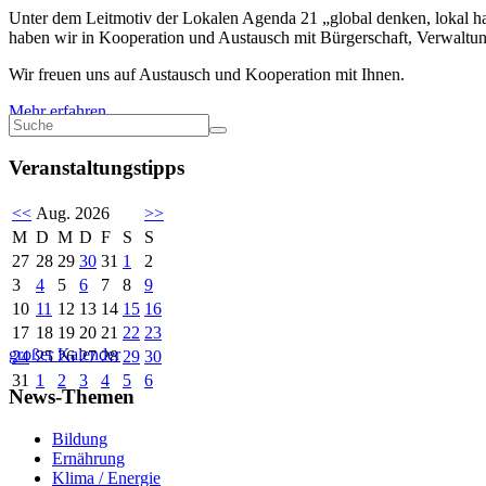
Unter dem Leitmotiv der Lokalen Agenda 21 „global denken, lokal han
haben wir in Kooperation und Austausch mit Bürgerschaft, Verwaltung
Wir freuen uns auf Austausch und Kooperation mit Ihnen.
Mehr erfahren
Veranstaltungstipps
<<
Aug. 2026
>>
M
D
M
D
F
S
S
27
28
29
30
31
1
2
3
4
5
6
7
8
9
10
11
12
13
14
15
16
17
18
19
20
21
22
23
großer Kalender
24
25
26
27
28
29
30
31
1
2
3
4
5
6
News-Themen
Bildung
Ernährung
Klima / Energie