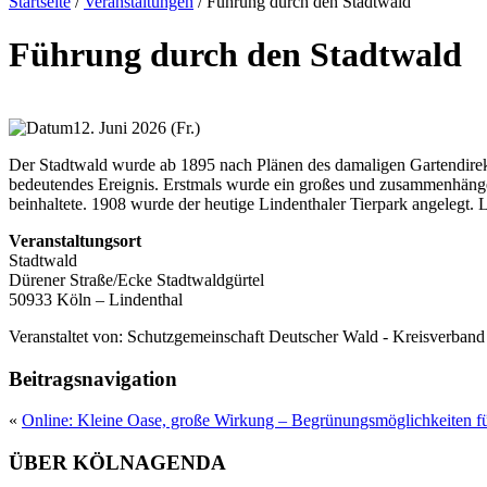
Startseite
/
Veranstaltungen
/
Führung durch den Stadtwald
Führung durch den Stadtwald
12. Juni 2026 (Fr.)
Der Stadtwald wurde ab 1895 nach Plänen des damaligen Gartendirekt
bedeutendes Ereignis. Erstmals wurde ein großes und zusammenhängen
beinhaltete. 1908 wurde der heutige Lindenthaler Tierpark angelegt.
Veranstaltungsort
Stadtwald
Dürener Straße/Ecke Stadtwaldgürtel
50933 Köln – Lindenthal
Veranstaltet von:
Schutzgemeinschaft Deutscher Wald - Kreisverband 
Beitragsnavigation
«
Online: Kleine Oase, große Wirkung – Begrünungsmöglichkeiten fü
ÜBER KÖLNAGENDA