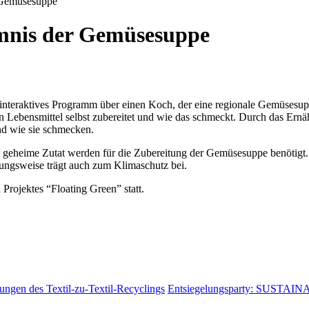
 Gemüsesuppe
imnis der Gemüsesuppe
nteraktives Programm über einen Koch, der eine regionale Gemüsesupp
man Lebensmittel selbst zubereitet und wie das schmeckt. Durch das Ern
d wie sie schmecken.
die geheime Zutat werden für die Zubereitung der Gemüsesuppe benötigt.
ungsweise trägt auch zum Klimaschutz bei.
 Projektes “F
loating Green
” statt.
ungen des Textil-zu-Textil-Recyclings
Entsiegelungsparty: SUSTAIN