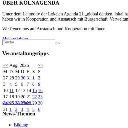
ÜBER KÖLNAGENDA
Unter dem Leitmotiv der Lokalen Agenda 21 „global denken, lokal han
haben wir in Kooperation und Austausch mit Bürgerschaft, Verwaltung
Wir freuen uns auf Austausch und Kooperation mit Ihnen.
Mehr erfahren
Veranstaltungstipps
<<
Aug. 2026
>>
M
D
M
D
F
S
S
27
28
29
30
31
1
2
3
4
5
6
7
8
9
10
11
12
13
14
15
16
17
18
19
20
21
22
23
großer Kalender
24
25
26
27
28
29
30
31
1
2
3
4
5
6
News-Themen
Bildung