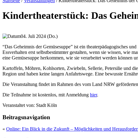
Startseite
/
Veranstaltungen
/
Kindertheaterstück: Das Geheimnis der
Kindertheaterstück: Das Gehe
04. Juli 2024 (Do.)
“Das Geheimnis der Gemüsesuppe” ist ein theaterpädagogisches und i
Essverhalten erst selbstbestimmter gestalten, wenn sie wissen, wie 
eine Gemüsesuppe herkommen, wie sie verarbeitet werden können un
Kartoffeln, Möhren, Kohlsorten, Zwiebeln, Sellerie, Petersilie und 
Region und haben keine langen Anfahrtswege. Eine bewusste Ernähr
Die Veranstaltung findet im Rahmen des vom Land NRW geförderten
Die Teilnahme ist kostenlos, mit Anmeldung
hier
.
Veranstaltet von:
Stadt Köln
Beitragsnavigation
«
Online: Ein Blick in die Zukunft – Möglichkeiten und Herausforder