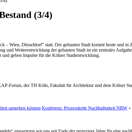
3/4)
Bestand (3/4)
ock – Wien, Düsseldorf” statt. Der gebauten Stadt kommt heute und in Z
 und Weiterentwicklung der gebauten Stadt ist ein zentrales Aufgabenfe
vor und geben Impulse für die Kölner Stadtentwicklung.
AP-Forum, der TH Köln, Fakultät für Architektur und dem Kölner St
enheit umgehen können
Konferenz: Prozesskette Nachhaltigkeit NRW
»
deln“ engagieren wir uns seit Ende der neunziger Jahre für eine nachh