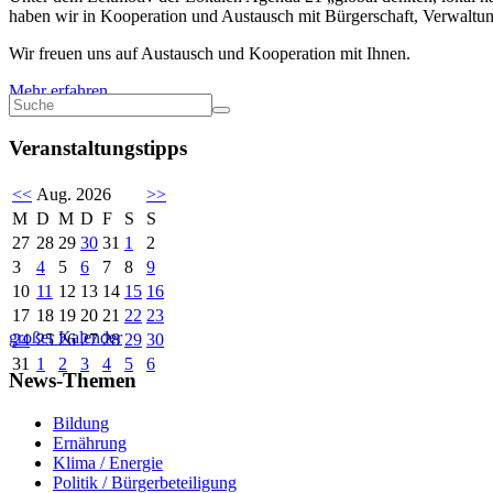
haben wir in Kooperation und Austausch mit Bürgerschaft, Verwaltung
Wir freuen uns auf Austausch und Kooperation mit Ihnen.
Mehr erfahren
Veranstaltungstipps
<<
Aug. 2026
>>
M
D
M
D
F
S
S
27
28
29
30
31
1
2
3
4
5
6
7
8
9
10
11
12
13
14
15
16
17
18
19
20
21
22
23
großer Kalender
24
25
26
27
28
29
30
31
1
2
3
4
5
6
News-Themen
Bildung
Ernährung
Klima / Energie
Politik / Bürgerbeteiligung