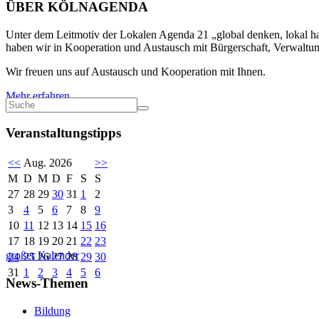
ÜBER KÖLNAGENDA
Unter dem Leitmotiv der Lokalen Agenda 21 „global denken, lokal han
haben wir in Kooperation und Austausch mit Bürgerschaft, Verwaltung
Wir freuen uns auf Austausch und Kooperation mit Ihnen.
Mehr erfahren
Veranstaltungstipps
<<
Aug. 2026
>>
M
D
M
D
F
S
S
27
28
29
30
31
1
2
3
4
5
6
7
8
9
10
11
12
13
14
15
16
17
18
19
20
21
22
23
großer Kalender
24
25
26
27
28
29
30
31
1
2
3
4
5
6
News-Themen
Bildung