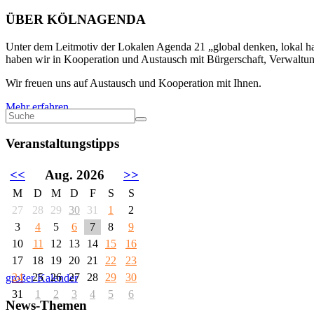
ÜBER KÖLNAGENDA
Unter dem Leitmotiv der Lokalen Agenda 21 „global denken, lokal han
haben wir in Kooperation und Austausch mit Bürgerschaft, Verwaltung
Wir freuen uns auf Austausch und Kooperation mit Ihnen.
Mehr erfahren
Veranstaltungstipps
<<
Aug. 2026
>>
M
D
M
D
F
S
S
27
28
29
30
31
1
2
3
4
5
6
7
8
9
10
11
12
13
14
15
16
17
18
19
20
21
22
23
24
25
26
27
28
29
30
großer Kalender
31
1
2
3
4
5
6
News-Themen