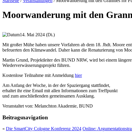
Startseite
/
Veranstaltungen
/
Moorwanderung mit den Grannies for F
Moorwanderung mit den Granni
14. Mai 2024 (Di.)
Mit großer Mühe haben unsere Vorfahren ab dem 18. Jhdt. Moore entwä
befeuerten den Klimawandel. Daher kann die Renaturierung von Moor
Martin Grund, Projektleiter des BUND NRW, wird bei einem längere
Wiederverwässerungsprojekt führen.
Kostenlose Teilnahme mit Anmeldung
hier
Am Anfang der Woche, in der der Spaziergang stattfindet,
erhaltet ihr eine Email mit allen Informationen zum Treffpunkt
und zum anschließenden gemeinsamen Ausklang.
Veranstaltet von:
Melanchton Akademie, BUND
Beitragsnavigation
«
Die Smart­Ci­ty Co­lo­gne Kon­fe­renz 2024
Online: Argumentationstr