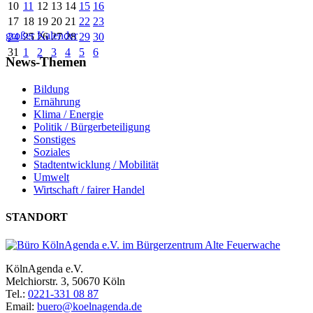
10
11
12
13
14
15
16
17
18
19
20
21
22
23
großer Kalender
24
25
26
27
28
29
30
31
1
2
3
4
5
6
News-Themen
Bildung
Ernährung
Klima / Energie
Politik / Bürgerbeteiligung
Sonstiges
Soziales
Stadtentwicklung / Mobilität
Umwelt
Wirtschaft / fairer Handel
STANDORT
KölnAgenda e.V.
Melchiorstr. 3, 50670 Köln
Tel.:
0221-331 08 87
Email:
buero@koelnagenda.de