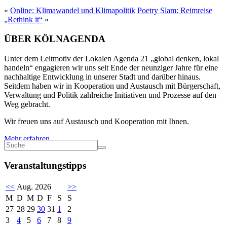
«
Online: Klimawandel und Klimapolitik
Poetry Slam: Reimreise
„Rethink it“
»
ÜBER KÖLNAGENDA
Unter dem Leitmotiv der Lokalen Agenda 21 „global denken, lokal
handeln“ engagieren wir uns seit Ende der neunziger Jahre für eine
nachhaltige Entwicklung in unserer Stadt und darüber hinaus.
Seitdem haben wir in Kooperation und Austausch mit Bürgerschaft,
Verwaltung und Politik zahlreiche Initiativen und Prozesse auf den
Weg gebracht.
Wir freuen uns auf Austausch und Kooperation mit Ihnen.
Mehr erfahren
Veranstaltungstipps
<<
Aug. 2026
>>
M
D
M
D
F
S
S
27
28
29
30
31
1
2
3
4
5
6
7
8
9