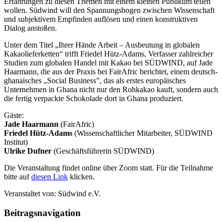
Erfahrungen zu diesen Themen mit einem kleinen Publikum teilen
wollen. Südwind will den Spannungsbogen zwischen Wissenschaft
und subjektivem Empfinden auflösen und einen konstruktiven
Dialog anstoßen.
Unter dem Titel „Ihrer Hände Arbeit – Ausbeutung in globalen
Kakaolieferketten“ trifft Friedel Hütz-Adams, Verfasser zahlreicher
Studien zum globalen Handel mit Kakao bei SÜDWIND, auf Jade
Haarmann, die aus der Praxis bei FairAfric berichtet, einem deutsch-
ghanaisches „Social Business”, das als erstes europäisches
Unternehmen in Ghana nicht nur den Rohkakao kauft, sondern auch
die fertig verpackte Schokolade dort in Ghana produziert.
Gäste:
Jade
Haarmann
(FairAfric)
Friedel Hütz-Adams
(Wissenschaftlicher Mitarbeiter, SÜDWIND
Institut)
Ulrike Dufner
(Geschäftsführerin SÜDWIND)
Die Veranstaltung findet online über Zoom statt. Für die Teilnahme
bitte auf
diesen Link
klicken.
Veranstaltet von:
Südwind e.V.
Beitragsnavigation