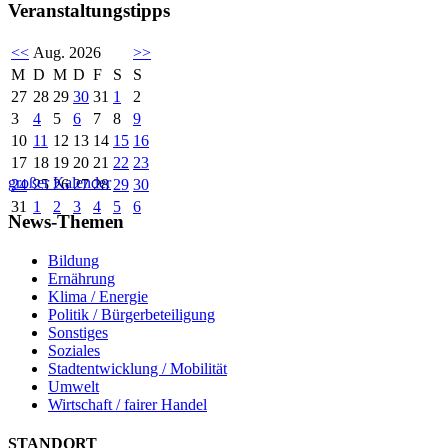
Veranstaltungstipps
<<
Aug. 2026
>>
M
D
M
D
F
S
S
27
28
29
30
31
1
2
3
4
5
6
7
8
9
10
11
12
13
14
15
16
17
18
19
20
21
22
23
großer Kalender
24
25
26
27
28
29
30
31
1
2
3
4
5
6
News-Themen
Bildung
Ernährung
Klima / Energie
Politik / Bürgerbeteiligung
Sonstiges
Soziales
Stadtentwicklung / Mobilität
Umwelt
Wirtschaft / fairer Handel
STANDORT