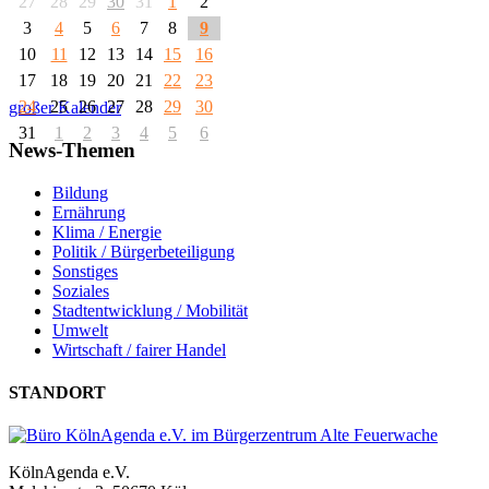
27
28
29
30
31
1
2
3
4
5
6
7
8
9
10
11
12
13
14
15
16
17
18
19
20
21
22
23
24
25
26
27
28
29
30
großer Kalender
31
1
2
3
4
5
6
News-Themen
Bildung
Ernährung
Klima / Energie
Politik / Bürgerbeteiligung
Sonstiges
Soziales
Stadtentwicklung / Mobilität
Umwelt
Wirtschaft / fairer Handel
STANDORT
KölnAgenda e.V.