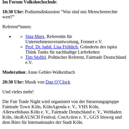
Im Forum Volkshochschule
:
18:30 Uhr:
Podiumsdiskussion “Was sind uns Menschenrechte
wert?”
Referent*innen:
Sina Marx
, Referentin für
Unternehmensverantwortung, Femnet e.V.
Prof. Dr. habil. Lisa Fröhlich
, Gründerin des ispira
Think Tanks für nachhaltige Lieferketten
Tim Stoffel
, Politischer Referent, Fairtrade Deutschland
e.V.
Moderation
: Anne Gebler-Walkenbach
20:30 Uhr:
Musik von
Dan O’Clock
Und vieles mehr!
Die Fair Trade Night wird organisiert von der Steuerungsgruppe
Fairtrade Town Köln, KölnAgenda e. V., VHS Köln,
Allerweltshaus Köln e. V., Fairtrade Deutschland e. V., Weltladen
Köln, ökoRAUSCH Festival, ConAction e. V., GGS Irisweg und
dem Büro für Internationales der Stadt Köln.