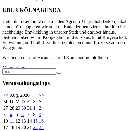
ÜBER KÖLNAGENDA
Unter dem Leitmotiv der Lokalen Agenda 21 „global denken, lokal
handeln“ engagieren wir uns seit Ende der neunziger Jahre für eine
nachhaltige Entwicklung in unserer Stadt und darüber hinaus.
Seitdem haben wir in Kooperation und Austausch mit Bürgerschaft,
Verwaltung und Politik zahlreiche Initiativen und Prozesse auf den
Weg gebracht.
Wir freuen uns auf Austausch und Kooperation mit Ihnen.
Mehr erfahren
Veranstaltungstipps
<<
Aug. 2026
>>
M
D
M
D
F
S
S
27
28
29
30
31
1
2
3
4
5
6
7
8
9
10
11
12
13
14
15
16
17
18
19
20
21
22
23