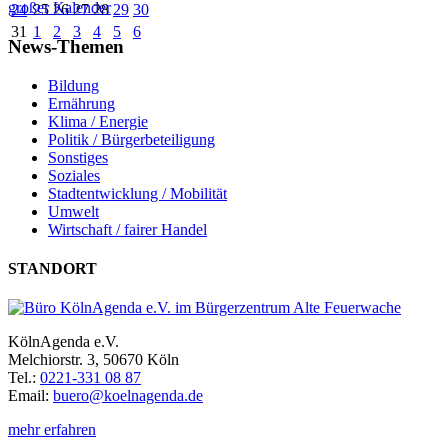
großer Kalender
24
25
26
27
28
29
30
31
1
2
3
4
5
6
News-Themen
Bildung
Ernährung
Klima / Energie
Politik / Bürgerbeteiligung
Sonstiges
Soziales
Stadtentwicklung / Mobilität
Umwelt
Wirtschaft / fairer Handel
STANDORT
KölnAgenda e.V.
Melchiorstr. 3, 50670 Köln
Tel.:
0221-331 08 87
Email:
buero@koelnagenda.de
mehr erfahren