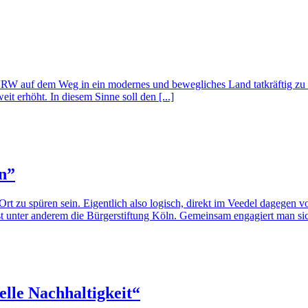
RW auf dem Weg in ein modernes und bewegliches Land tatkräftig zu unte
t erhöht. In diesem Sinne soll den [...]
n”
Ort zu spüren sein. Eigentlich also logisch, direkt im Veedel dagegen
 ist unter anderem die Bürgerstiftung Köln. Gemeinsam engagiert man sic
elle Nachhaltigkeit“