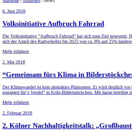
Startseite
/
Aktuelles
/
News
6. Juni 2018
Volksinitiative Aufbruch Fahrrad
Die Volksinitiative "Aufbruch Fahrrad" hat sich zum Ziel gesesetzt, N
sich der Anteil des Radverkehrs bis 2025 von ca. 8% auf 25% landeswei
Mehr erfahren
2. Mai 2018
“Gemeinsam fürs Klima in Bilderstöckche
Der Klimawandel ist kein abstraktes Phänomen. Er wird deutlich vor 
engagiert für’s Veedel” in Köln-Bilderstöckchen. Mit daran beteiligt
Mehr erfahren
2. Februar 2018
2. Kölner Nachhaltigkeitstalk: „Großbaust