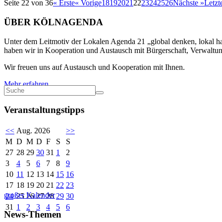
Seite 22 von 36
« Erste
« Vorige
18
19
20
21
22
23
24
25
26
Nächste »
Letzt
ÜBER KÖLNAGENDA
Unter dem Leitmotiv der Lokalen Agenda 21 „global denken, lokal han
haben wir in Kooperation und Austausch mit Bürgerschaft, Verwaltung
Wir freuen uns auf Austausch und Kooperation mit Ihnen.
Mehr erfahren
Veranstaltungstipps
<<
Aug. 2026
>>
M
D
M
D
F
S
S
27
28
29
30
31
1
2
3
4
5
6
7
8
9
10
11
12
13
14
15
16
17
18
19
20
21
22
23
großer Kalender
24
25
26
27
28
29
30
31
1
2
3
4
5
6
News-Themen