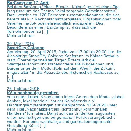
BarCamp am 17. April
Bei dem BarCamp "Älter - Bunter - Kölner" geht es einen Tag
lang rund um das Thema "lokal sorgende Gemeinschaften".
Dazu werden ca. 120 Personen zusammenkommen, die sich
bereits aktiv in Nachbarschaftsprojekten, Organisationen oder
Vereinen haupt- oder ehrenamtlich engagieren. Das
Besondere an einem BarCamp ist, dass sich die
Teilnehmenden zu [...]
Mehr erfahren
30. März 2015
SmartCity Cologne
Am Montag, 20. April 2015, findet von 17.00 bis 20.00 Uhr die
diesjährige SmartCity Cologne Konferenz im Kölner Rathaus
statt. Oberbürgermeister Jürgen Roters lädt die
Stadtgesellschaft und insbesondere alle Bürgerinnen und
Bürger unter dem Motto „Köln auf dem Weg in die Zukunft
mitgestalten“ in die Piazzetta des Historischen Rathauses zu
[...]
Mehr erfahren
26. Februar 2015
Köln nachhaltig gestalten
vom guten Leben & von guten Ideen Getreu dem Motto „global
denken, lokal handeln“ hat der KölnAgenda e.V.
Handlungsempfehlungen zur Wahlperiode 2014-2020 unter
dem Titel „Nachhaltigkeit als Richtschnur kommunalen
Handelns“ formuliert. Damit soll das Umdenken zugunsten
einer nachhaltigen und bürgernahen Politik vorangebracht
werden. Für eine nachhaltige und generationengerechte
Gestaltung Kölns [...]
Mehr erfahren