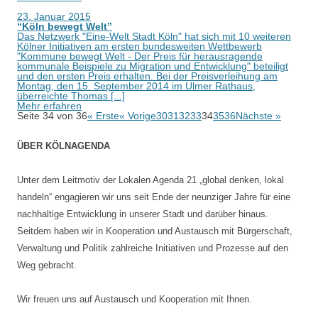
23. Januar 2015
“Köln bewegt Welt”
Das Netzwerk "Eine-Welt Stadt Köln" hat sich mit 10 weiteren
Kölner Initiativen am ersten bundesweiten Wettbewerb
"Kommune bewegt Welt - Der Preis für herausragende
kommunale Beispiele zu Migration und Entwicklung" beteiligt
und den ersten Preis erhalten. Bei der Preisverleihung am
Montag, den 15. September 2014 im Ulmer Rathaus,
überreichte Thomas [...]
Mehr erfahren
Seite 34 von 36
« Erste
« Vorige
30
31
32
33
34
35
36
Nächste »
ÜBER KÖLNAGENDA
Unter dem Leitmotiv der Lokalen Agenda 21 „global denken, lokal
handeln“ engagieren wir uns seit Ende der neunziger Jahre für eine
nachhaltige Entwicklung in unserer Stadt und darüber hinaus.
Seitdem haben wir in Kooperation und Austausch mit Bürgerschaft,
Verwaltung und Politik zahlreiche Initiativen und Prozesse auf den
Weg gebracht.
Wir freuen uns auf Austausch und Kooperation mit Ihnen.