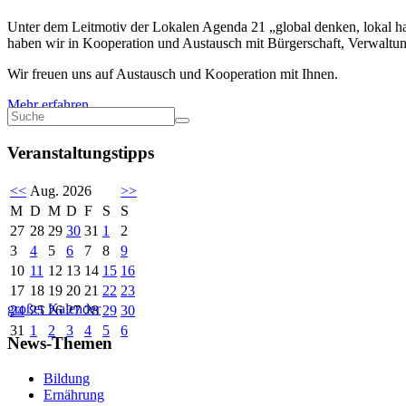
Unter dem Leitmotiv der Lokalen Agenda 21 „global denken, lokal han
haben wir in Kooperation und Austausch mit Bürgerschaft, Verwaltung
Wir freuen uns auf Austausch und Kooperation mit Ihnen.
Mehr erfahren
Veranstaltungstipps
<<
Aug. 2026
>>
M
D
M
D
F
S
S
27
28
29
30
31
1
2
3
4
5
6
7
8
9
10
11
12
13
14
15
16
17
18
19
20
21
22
23
großer Kalender
24
25
26
27
28
29
30
31
1
2
3
4
5
6
News-Themen
Bildung
Ernährung