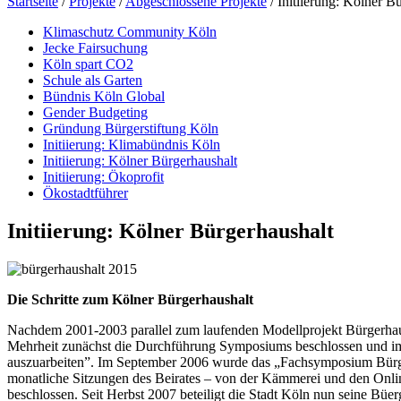
Startseite
/
Projekte
/
Abgeschlossene Projekte
/
Initiierung: Kölner B
Klimaschutz Community Köln
Jecke Fairsuchung
Köln spart CO2
Schule als Garten
Bündnis Köln Global
Gender Budgeting
Gründung Bürgerstiftung Köln
Initiierung: Klimabündnis Köln
Initiierung: Kölner Bürgerhaushalt
Initiierung: Ökoprofit
Ökostadtführer
Initiierung: Kölner Bürgerhaushalt
Die Schritte zum Kölner Bürgerhaushalt
Nachdem 2001-2003 parallel zum laufenden Modellprojekt Bürgerhaush
Mehrheit zunächst die Durchführung Symposiums beschlossen und im 
auszuarbeiten”. Im September 2006 wurde das „Fachsymposium Bürger
monatliche Sitzungen des Beirates – von der Kämmerei und den Onlin
beschlossen. Seit Herbst 2007 beteiligt die Stadt Köln nun seine Bü