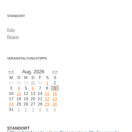
STANDORT
Köln
Region
VERANSTALTUNGSTIPPS
<<
Aug. 2026
>>
M
D
M
D
F
S
S
27
28
29
30
31
1
2
3
4
5
6
7
8
9
10
11
12
13
14
15
16
17
18
19
20
21
22
23
24
25
26
27
28
29
30
31
1
2
3
4
5
6
STANDORT