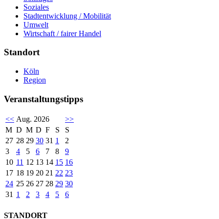
Soziales
Stadtentwicklung / Mobilität
Umwelt
Wirtschaft / fairer Handel
Standort
Köln
Region
Veranstaltungstipps
<<
Aug. 2026
>>
M
D
M
D
F
S
S
27
28
29
30
31
1
2
3
4
5
6
7
8
9
10
11
12
13
14
15
16
17
18
19
20
21
22
23
24
25
26
27
28
29
30
31
1
2
3
4
5
6
STANDORT