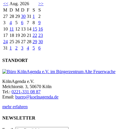
<<
Aug. 2026
>>
M
D
M
D
F
S
S
27
28
29
30
31
1
2
3
4
5
6
7
8
9
10
11
12
13
14
15
16
17
18
19
20
21
22
23
24
25
26
27
28
29
30
31
1
2
3
4
5
6
STANDORT
KölnAgenda e.V.
Melchiorstr. 3, 50670 Köln
Tel.:
0221-331 08 87
Email:
buero@koelnagenda.de
mehr erfahren
NEWSLETTER